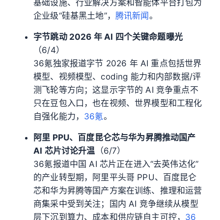
基础设施、行业解决方案和智能体平台打包为
企业级“硅基黑土地”，
腾讯新闻
。
字节跳动 2026 年 AI 四个关键命题曝光
（6/4）
36氪独家报道字节 2026 年 AI 重点包括世界
模型、视频模型、coding 能力和内部数据/评
测飞轮等方向；这显示字节的 AI 竞争重点不
只在豆包入口，也在视频、世界模型和工程化
自强化能力，
36氪
。
阿里 PPU、百度昆仑芯与华为昇腾推动国产
AI 芯片讨论升温
（6/7）
36氪报道中国 AI 芯片正在进入“去英伟达化”
的产业转型期，阿里平头哥 PPU、百度昆仑
芯和华为昇腾等国产方案在训练、推理和运营
商集采中受到关注；国内 AI 竞争继续从模型
层下沉到算力、成本和供应链自主可控，
36