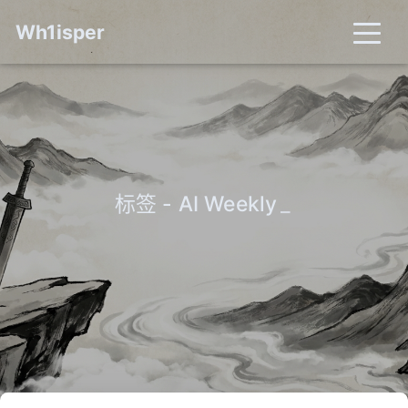
Wh1isper
标签 - AI Weekly
_