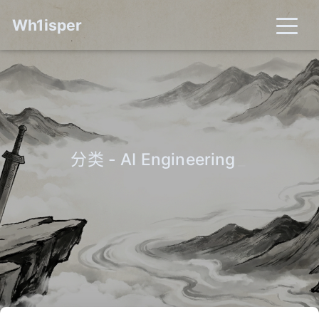
Wh1isper
分类 - AI Engineering
_