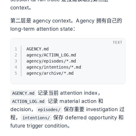
context。
第二层是 agency context。Agency 拥有自己的
long-term attention state：
TEXT
1
AGENCY.md
2
agency/ACTION_LOG.md
3
agency/episodes/*.md
4
agency/intentions/*.md
5
agency/archive/*.md
记录当前 attention index，
AGENCY.md
记录 material action 和
ACTION_LOG.md
decision，
保存重要 investigation 过
episodes/
程，
保存 deferred opportunity 和
intentions/
future trigger condition。