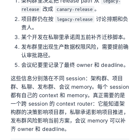
架构群里决定把 release path 从
legacy-
改成
。
release
canary-release
项目群仍在按
讨论排期和负
legacy-release
责人。
某个开发在私聊里承诺周五前补齐迁移脚本。
发布群里出现生产数据权限风险，需要提前确
认审批路径。
会议纪要里记录了最终 owner 和 deadline。
这些信息分别落在不同 session：架构群、项目
群、私聊、发布群、会议 memory。每个 session
都有自己的 context 和 memory。真正需要的是
一个跨 session 的 context router：它能知道架
构群的决策影响项目群，私聊承诺影响项目推进，
发布群风险影响当前方案，会议 memory 可以补
齐 owner 和 deadline。