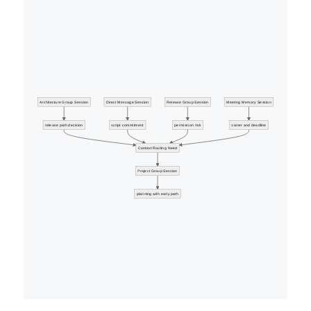
Architecture Group Session
Direct Message Session
Release Group Session
Meeting Memory Session
release path decision
script commitment
permission risk
owner and deadline
Context Routing Need
Project Group Session
planning with early path