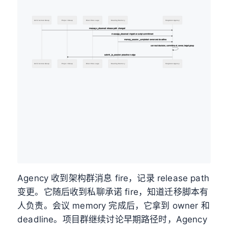
Architecture Group
Project Group
Direct Message
Meeting Memory
Singleton Agency
message_observed: release path changed
message_observed: migration script commitment
memory_session_completed: owner and deadline
connect decision, commitment, owner, target group
submit_to_session: proactive nudge
Architecture Group
Project Group
Direct Message
Meeting Memory
Singleton Agency
Agency 收到架构群消息 fire，记录 release path
变更。它随后收到私聊承诺 fire，知道迁移脚本有
人负责。会议 memory 完成后，它拿到 owner 和
deadline。项目群继续讨论早期路径时，Agency