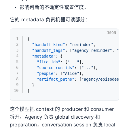
影响判断的不确定性或置信度。
它的 metadata 负责机器可读部分：
JSON
1
{
2
"handoff_kind"
:
"reminder"
,
3
"handoff_tags"
:
[
"agency-reminder"
,
"ask-
4
"metadata"
:
{
5
"fire_ids"
:
[
"..."
]
,
6
"source_run_ids"
:
[
"..."
]
,
7
"people"
:
[
"Alice"
]
,
8
"artifact_paths"
:
[
"agency/episodes/...
9
}
10
}
这个模型把 context 的 producer 和 consumer
拆开。Agency 负责 global discovery 和
preparation，conversation session 负责 local