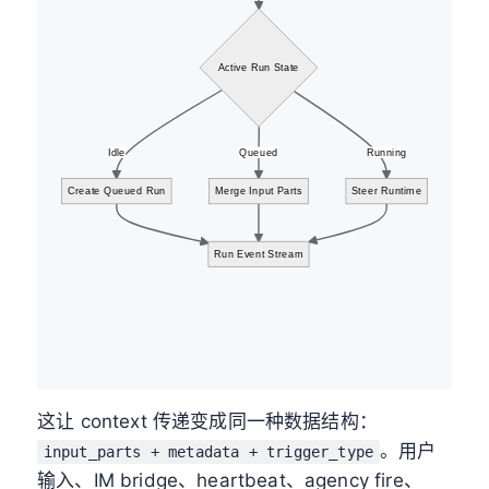
Active Run State
Idle
Queued
Running
Create Queued Run
Merge Input Parts
Steer Runtime
Run Event Stream
这让 context 传递变成同一种数据结构：
。用户
input_parts + metadata + trigger_type
输入、IM bridge、heartbeat、agency fire、