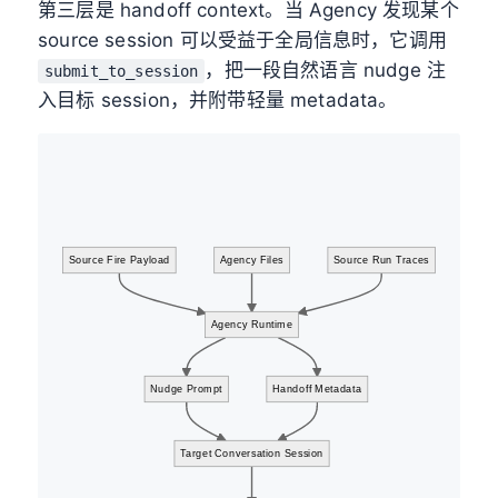
第三层是 handoff context。当 Agency 发现某个
source session 可以受益于全局信息时，它调用
，把一段自然语言 nudge 注
submit_to_session
入目标 session，并附带轻量 metadata。
Source Fire Payload
Agency Files
Source Run Traces
Agency Runtime
Nudge Prompt
Handoff Metadata
Target Conversation Session