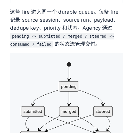
这些 fire 进入同一个 durable queue。每条 fire
记录 source session、source run、payload、
dedupe key、priority 和状态。Agency 通过
pending -> submitted / merged / steered ->
的状态流管理交付。
consumed / failed
pending
submitted
merged
steered