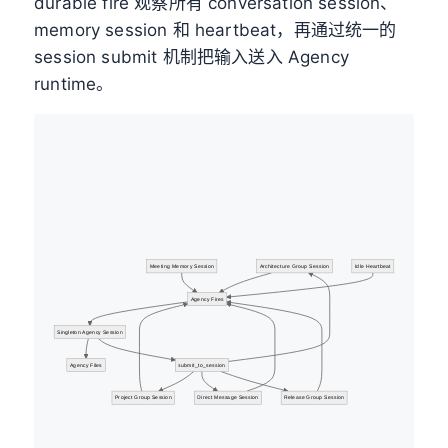
durable fire 观察所有 conversation session、
memory session 和 heartbeat，再通过统一的
session submit 机制把输入送入 Agency
runtime。
Meeting Memory Session
Architecture Group Session
Idle Heartbeat
Agency Fires
Singleton Agency Session
Agency Files
submit_to_session
Project Group Session
Direct Message Session
Release Group Session