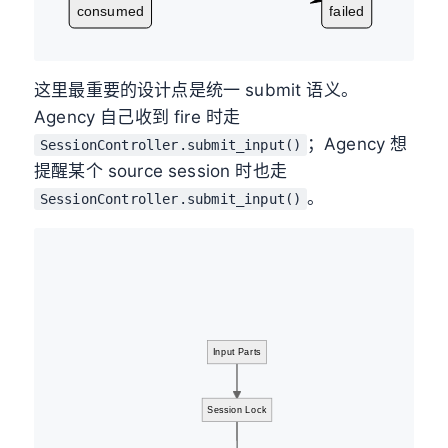
consumed
failed
这里最重要的设计点是统一 submit 语义。
Agency 自己收到 fire 时走
；Agency 想
SessionController.submit_input()
提醒某个 source session 时也走
。
SessionController.submit_input()
Input Parts
Session Lock