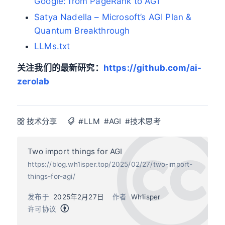
Google: from PageRank to AGI
Satya Nadella – Microsoft’s AGI Plan &
Quantum Breakthrough
LLMs.txt
关注我们的最新研究：
https://github.com/ai-
zerolab
技术分享
#LLM
#AGI
#技术思考
Two import things for AGI
https://blog.wh1isper.top/2025/02/27/two-import-
things-for-agi/
发布于
2025年2月27日
作者
Wh1isper
许可协议