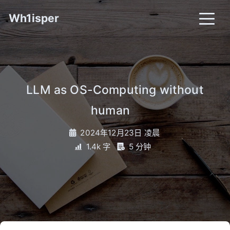
Wh1isper
LLM as OS-Computing without
human
_
2024年12月23日 凌晨
1.4k 字
5 分钟