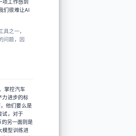
一项工作感到
我们很难让AI
工具之一，
的问题，因
。
机、掌控汽车
产力进步的标
层面，他们要么是
尝试，对于
币的另一面则是
大模型训练进