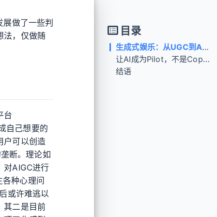
发展做了一些判
目录
想法，仅做随
生成式娱乐：从UGC到AIGC
让AI成为Pilot，不是Copilot
结语
平台
生成自己想要的
用户可以创造
的垄断。理论如
对AIGC进行
产生各种心理问
最后或许难逃以
；其二是目前