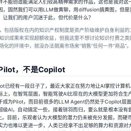
并不能创造能满足人们较高精神需求的作品，这也是我对这
，固然我们可以用LLM做黄聊，用diffusion搞黄图，但是
，让我们的用户沉迷于此，但代价是什么？
，包括版权在内的知识产权制度是资产阶级维护自身利益的
知识成果来实现超额收益，但我这里不想讨论知识付费之类
场化的环境中，就没办法脱离市场来“销售”任何一件“商品”
ilot，不是Copilot
pilot已经有一段日子了，最近大家正在努力地让AI掌控计算
际上，在智驾层面，智能驾驶AI比现在的大模型更加符合生
为Pilot，而目前很多的LLM Agent仍然处于Copilot
超级AI，自动搞定一些，接着铩羽而归，要么就是根本没有
尝辄止。目前，乐观者认为大模型的潜力仍未被充分发掘，而硬
实力也难以更进一步，人类已经拿不出足够的算力和资源对