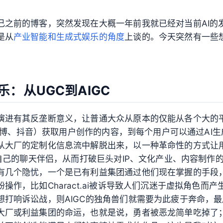
己之前的博客，突然发现在大概一年前我就已经对当前AI的
是从
产业智能和生成式娱乐的角度
上谈的。今天突然有一些
乐：从UGC到AIGC
演进有其反垄断意义，让普通大众从原本的仅能从各个大的
r、微博、抖音）获取用户创作的内容，到每个用户可以通过AI
从大厂的定制化信息流中解脱出来，以一种革命性的方式让
l、自己的聊天伴侣，从而打破巨头对IP、文化产业、内容制作
有几个隐忧，一个是已有利益集团通过他们现在掌握的手段，
操作，比如Charact.ai被诉导致人们沉迷于虚拟角色而
想打响诉讼战，则AIGC的独角兽们就需要为此疲于奔命，
大厂或利益集团的命运，也就是说，勇者被恶龙简单吃掉了