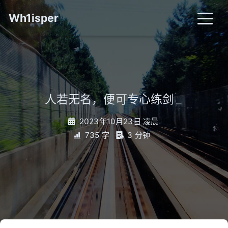
Wh1isper
人若无名，便可专心练剑
_
2023年10月23日 凌晨
735 字
3 分钟