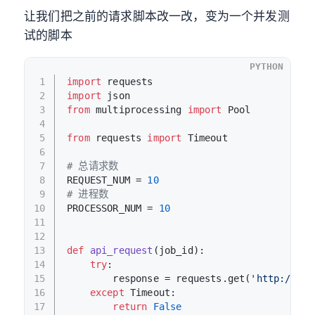
让我们把之前的请求脚本改一改，变为一个并发测
试的脚本
PYTHON
1
import
 requests
2
import
 json
3
from
 multiprocessing 
import
 Pool
4
5
from
 requests 
import
 Timeout
6
7
# 总请求数
8
REQUEST_NUM = 
10
9
# 进程数
10
PROCESSOR_NUM = 
10
11
12
13
def
api_request
(
job_id
):
14
try
:
15
        response = requests.get(
'http://loc
16
except
 Timeout:
17
return
False