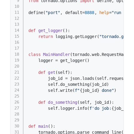
9
from
 tornado.options 
import
 define, options
10
11
define(
"port"
, default=
8888
, 
help
=
"run on t
12
13
14
def
get_logger
():
15
return
 logging.getLogger(
"tornado.gener
16
17
18
class
MainHandler
(tornado.web.RequestHandle
19
    logger = get_logger()
20
21
def
get
(
self
):
22
        job_id = json.loads(self.request.bo
23
        self.do_something(job_id)
24
        self.write(
f"
{job_id}
 done"
)
25
26
def
do_something
(
self, job_id
):
27
        self.logger.info(
f'do job:
{job_id}
'
28
29
30
def
main
():
31
    tornado.options.parse_command_line()