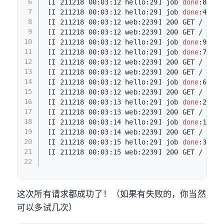
6
[I 211218 00:03:12 hello:29] job 
done
:8
7
[I 211218 00:03:12 hello:29] job 
done
:4
8
[I 211218 00:03:12 web:2239] 200 GET / (127
9
[I 211218 00:03:12 web:2239] 200 GET / (127
10
[I 211218 00:03:12 hello:29] job 
done
:9
11
[I 211218 00:03:12 hello:29] job 
done
:7
12
[I 211218 00:03:12 web:2239] 200 GET / (127
13
[I 211218 00:03:12 web:2239] 200 GET / (127
14
[I 211218 00:03:12 hello:29] job 
done
:6
15
[I 211218 00:03:12 web:2239] 200 GET / (127
16
[I 211218 00:03:13 hello:29] job 
done
:2
17
[I 211218 00:03:13 web:2239] 200 GET / (127
18
[I 211218 00:03:14 hello:29] job 
done
:1
19
[I 211218 00:03:14 web:2239] 200 GET / (127
20
[I 211218 00:03:15 hello:29] job 
done
:3
21
[I 211218 00:03:15 web:2239] 200 GET / (127
22
这次所有请求都成功了！（如果有失败的，你当然
可以多试几次）