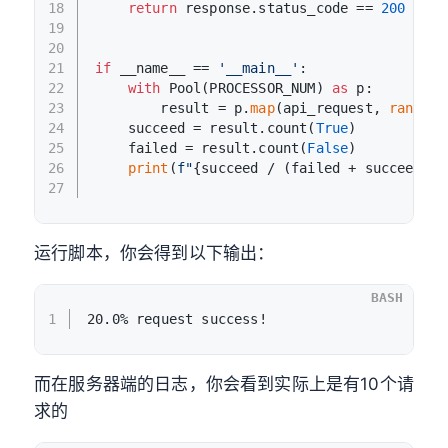
18
return
 response.status_code == 
200
19
20
21
if
 __name__ == 
'__main__'
:
22
with
 Pool(PROCESSOR_NUM) 
as
 p:
23
        result = p.
map
(api_request, 
range
(R
24
    succeed = result.count(
True
)
25
    failed = result.count(
False
)
26
print
(
f"
{succeed / (failed + succeed) *
27
运行脚本，你会得到以下输出：
BASH
1
20.0% request success!
而在服务器端的日志，你会看到实际上是有10个请
求的