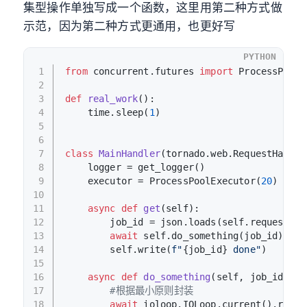
集型操作单独写成一个函数，这里用第二种方式做
示范，因为第二种方式更通用，也更好写
PYTHON
1
from
 concurrent.futures 
import
 ProcessPoolE
2
3
def
real_work
():
4
    time.sleep(
1
)
5
6
7
class
MainHandler
(tornado.web.RequestHandle
8
    logger = get_logger()
9
    executor = ProcessPoolExecutor(
20
)
10
11
async
def
get
(
self
):
12
        job_id = json.loads(self.request.bo
13
await
 self.do_something(job_id)
14
        self.write(
f"
{job_id}
 done"
)
15
16
async
def
do_something
(
self, job_id
):
17
#根据最小原则封装
18
await
 ioloop.IOLoop.current().run_i