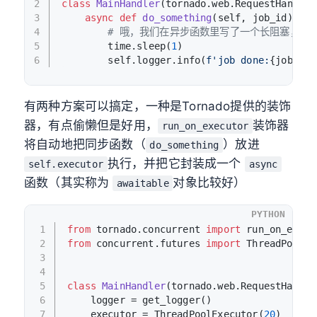
2
class
MainHandler
(tornado.web.RequestHandler
3
async
def
do_something
(
self, job_id
):
4
# 哦，我们在异步函数里写了一个长阻塞，这
5
        time.sleep(
1
)
6
        self.logger.info(
f'job done:
{job_id}
有两种方案可以搞定，一种是Tornado提供的装饰
器，有点偷懒但是好用，
装饰器
run_on_executor
将自动地把同步函数（
）放进
do_something
执行，并把它封装成一个
self.executor
async
函数（其实称为
对象比较好）
awaitable
PYTHON
1
from
 tornado.concurrent 
import
 run_on_execu
2
from
 concurrent.futures 
import
 ThreadPoolEx
3
4
5
class
MainHandler
(tornado.web.RequestHandle
6
    logger = get_logger()
7
    executor = ThreadPoolExecutor(
20
)