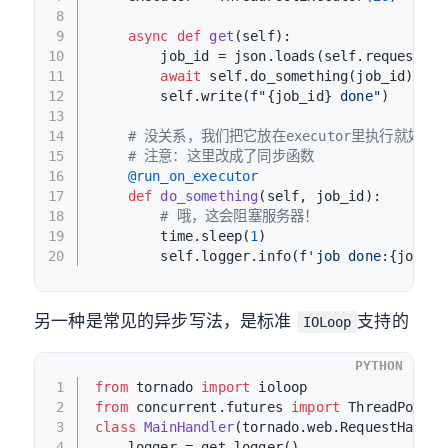
8
9
async
def
get
(
self
):
10
        job_id = json.loads(self.request.bo
11
await
 self.do_something(job_id)
12
        self.write(
f"
{job_id}
 done"
)
13
14
# 没关系，我们把它放在executor里执行就好了
15
# 注意：这里改成了同步函数
16
    @run_on_executor
17
def
do_something
(
self, job_id
):
18
# 哦，这会阻塞服务器！
19
        time.sleep(
1
)
20
        self.logger.info(
f'job done:
{job_id
另一种是常见的异步写法，是标准
支持的
IOLoop
PYTHON
1
from
 tornado 
import
 ioloop
2
from
 concurrent.futures 
import
 ThreadPoolEx
3
class
MainHandler
(tornado.web.RequestHandle
4
    logger = get_logger()