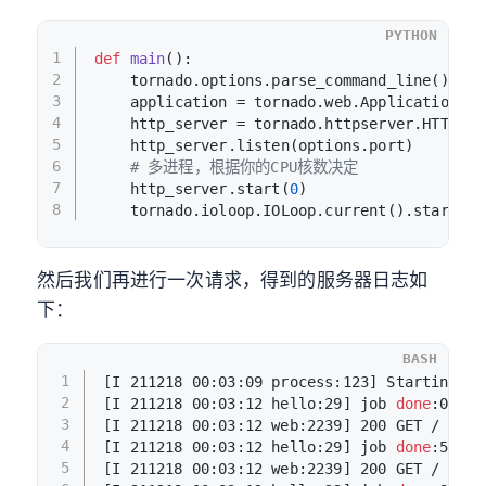
PYTHON
1
def
main
():
2
    tornado.options.parse_command_line()
3
    application = tornado.web.Application([(
4
    http_server = tornado.httpserver.HTTPSer
5
    http_server.listen(options.port)
6
# 多进程，根据你的CPU核数决定
7
    http_server.start(
0
)
8
    tornado.ioloop.IOLoop.current().start()
然后我们再进行一次请求，得到的服务器日志如
下：
BASH
1
[I 211218 00:03:09 process:123] Starting 8 
2
[I 211218 00:03:12 hello:29] job 
done
:0
3
[I 211218 00:03:12 web:2239] 200 GET / (127
4
[I 211218 00:03:12 hello:29] job 
done
:5
5
[I 211218 00:03:12 web:2239] 200 GET / (127