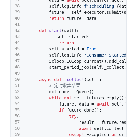
        data = 
await
 self.buffer.get()
38
        self.log.info(
f'scheduling 
{data}
'
)
39
        future = self.executor.submit(sleep
40
return
 future, data
41
42
def
start
(
self
):
43
if
 self.started:
44
return
45
        self.started = 
True
46
        self.log.info(
'Consumer Started!'
)
47
        ioloop.IOLoop.current().add_callbac
48
        start_period_job(self._collect, sel
49
50
async
def
_collect
(
self
):
51
# 定时收集结果
52
        not_done = Queue()
53
while
not
 self.futures.empty():
54
            future, data = 
await
 self.futur
55
if
 future.done():
56
try
:
57
                    result = future.result(
58
await
 self.collect_resu
59
except
 Exception 
as
 e: