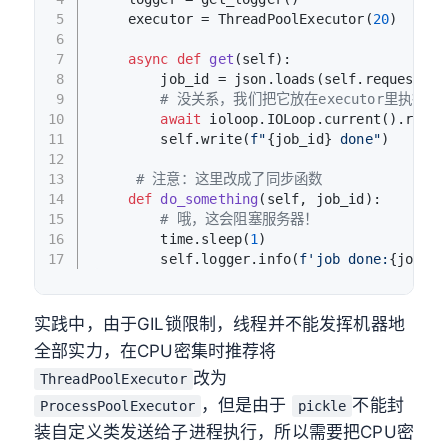
5
    executor = ThreadPoolExecutor(
20
)
6
7
async
def
get
(
self
):
8
        job_id = json.loads(self.request.bo
9
# 没关系，我们把它放在executor里执行就
10
await
 ioloop.IOLoop.current().run_i
11
        self.write(
f"
{job_id}
 done"
)
12
13
# 注意：这里改成了同步函数
14
def
do_something
(
self, job_id
):
15
# 哦，这会阻塞服务器！
16
        time.sleep(
1
)
17
        self.logger.info(
f'job done:
{job_id
实践中，由于GIL锁限制，线程并不能发挥机器地
全部实力，在CPU密集时推荐将
改为
ThreadPoolExecutor
，但是由于
不能封
ProcessPoolExecutor
pickle
装自定义类发送给子进程执行，所以需要把CPU密