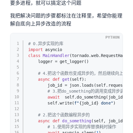
要多进程，就可以搞定这个问题
我把解决问题的步骤都标注在注释里，希望你能理
解自底向上异步改造的流程
PYTHON
1
# 0.异步实现的库
2
import
 asyncio
3
class
MainHandler
(tornado.web.RequestHandle
4
    logger = get_logger()
5
6
# 4.把这个函数也变成异步的，然后继续向上变更，上
7
async
def
get
(
self
):
8
        job_id = json.loads(self.request.bo
9
# 3.把do_something的调用变成异步调用
10
await
  self.do_something(job_id)
11
        self.write(
f"
{job_id}
 done"
)
12
13
# 2.把这个函数编程异步的
14
async
def
do_something
(
self, job_id
):
15
# 1.使用异步实现的库替换耗时操作
16
await
 asyncio.sleep(
1
)