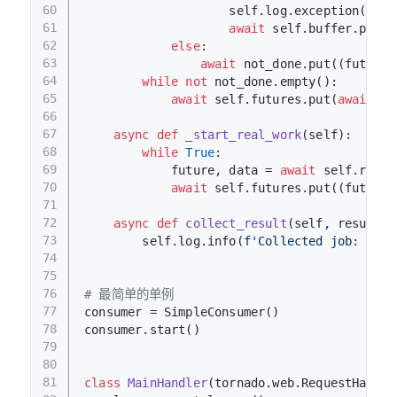
60
                    self.log.exception(e)
61
await
 self.buffer.put(d
62
else
:
63
await
 not_done.put((future,
64
while
not
 not_done.empty():
65
await
 self.futures.put(
await
 no
66
67
async
def
_start_real_work
(
self
):
68
while
True
:
69
            future, data = 
await
 self.real_
70
await
 self.futures.put((future,
71
72
async
def
collect_result
(
self, result
):
73
        self.log.info(
f'Collected job: 
{res
74
75
76
# 最简单的单例
77
consumer = SimpleConsumer()
78
consumer.start()
79
80
81
class
MainHandler
(tornado.web.RequestHandle