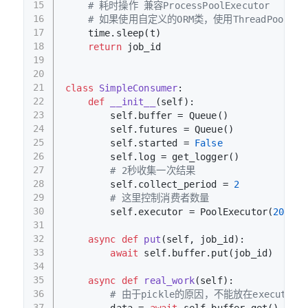
15
# 耗时操作 兼容ProcessPoolExecutor
16
# 如果使用自定义的ORM类，使用ThreadPool
17
    time.sleep(t)
18
return
 job_id
19
20
21
class
SimpleConsumer
:
22
def
__init__
(
self
):
23
        self.buffer = Queue()
24
        self.futures = Queue()
25
        self.started = 
False
26
        self.log = get_logger()
27
# 2秒收集一次结果
28
        self.collect_period = 
2
29
# 这里控制消费者数量
30
        self.executor = PoolExecutor(
20
)
31
32
async
def
put
(
self, job_id
):
33
await
 self.buffer.put(job_id)
34
35
async
def
real_work
(
self
):
36
# 由于pickle的原因，不能放在executor里
37